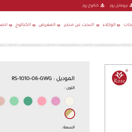
بروفايل روز
كتالوج روز
جات
الوكلاء
البحث عن متجر
المعرض
الكتالوج
اتصل
الموديل : RS-1010-06-GWG
اللون :
السعة :